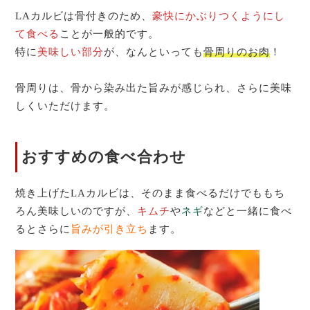
LAカルビは骨付きのため、
豪快にかぶりつくようにし
て食べる
ことが一般的です。
特に
美味しい部分
が、なんといっても
骨周りのお肉
！
骨周りは、骨から染み出た旨みが感じられ、さらに美味
しくいただけます。
おすすめの食べ合わせ
焼き上げたLAカルビは、そのまま食べるだけでももち
ろん美味しいのですが、
キムチ
や
ネギ
などと一緒に食べ
るとさらに
旨みが引き立ち
ます。