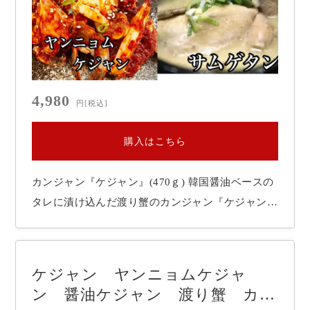
4,980
円
[税込]
購入はこちら
カンジャン『ケジャン』(470ｇ) 韓国醤油ベースの
タレに漬け込んだ渡り蟹のカンジャン『ケジャン』
です。 定番のおかずとして、また韓国酒（マッコ
リ、韓国焼酎など）のおつまみにピッタリの料理メ
ニューの一つです。 別名「ご飯泥棒」と言われる
ケジャン ヤンニョムケジャ
ほどご飯が進む旨い一品。 ヤンニョムケジャン(…
ン 醤油ケジャン 渡り蟹 カ