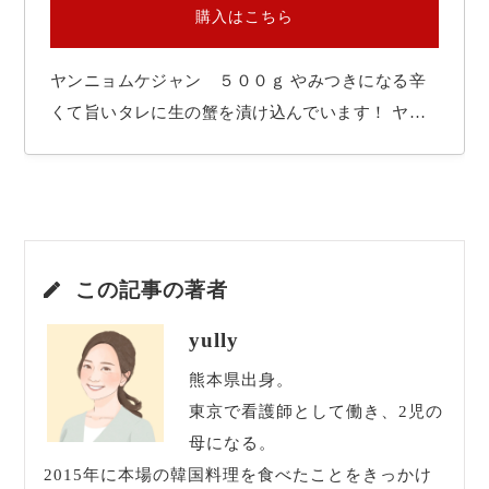
購入はこちら
ヤンニョムケジャン ５００ｇ やみつきになる辛
くて旨いタレに生の蟹を漬け込んでいます！ ヤン
ニョムの甘辛さが蟹の身の甘さをより引き立たせる
一品。 残った調味料『ヤンニョム』で様々なアレ
ンジ料理も楽しめます。 ケジャン ４７０ｇ 韓国
醤油ベースのタレに漬け込んだご飯のすすむ一品…
この記事の著者
yully
熊本県出身。
東京で看護師として働き、2児の
母になる。
2015年に本場の韓国料理を食べたことをきっかけ