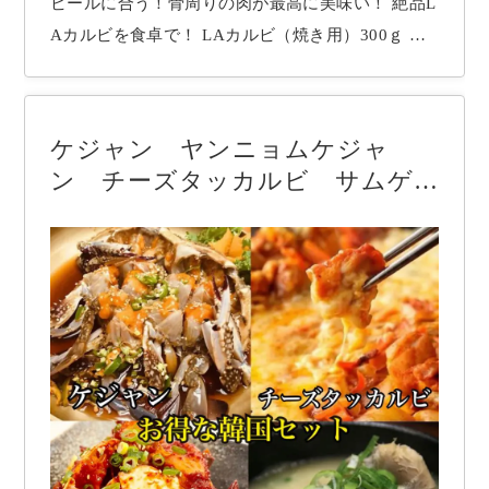
ビールに合う！骨周りの肉が最高に美味い！ 絶品L
Aカルビを食卓で！ LAカルビ（焼き用）300ｇ 名
称：骨付きカルビ 原材料名：牛肉（骨付き）、し
ょうゆ、砂糖、水飴、みりん、ごま油、大根、にん
じん、生姜、玉ねぎ、ねぎ、乾赤唐辛子、しいたけ
ケジャン ヤンニョムケジャ
／調味料（アミノ酸等）、（一部に大豆を含む）
ン チーズタッカルビ サムゲ
…
タン 韓国 おすすめセット！