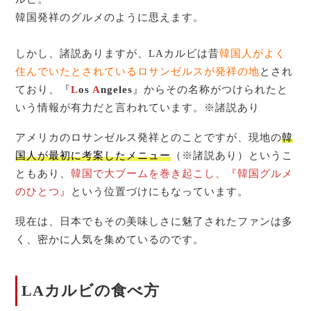
韓国発祥のグルメのように思えます。
しかし、諸説ありますが、LAカルビは昔
韓国人がよく
住んでいたとされているロサンゼルスが発祥の地
とされ
ており、『
L
os
A
ngeles
』からその名称がつけられたと
いう情報が有力だと言われています。※諸説あり
アメリカのロサンゼルス発祥とのことですが、現地の
韓
国人が最初に考案したメニュー
（※諸説あり）というこ
ともあり、
韓国で大ブームを巻き起こし、『韓国グルメ
のひとつ』
という位置づけにもなっています。
現在は、日本でもその美味しさに魅了されたファンは多
く、密かに人気を集めているのです。
LAカルビの食べ方