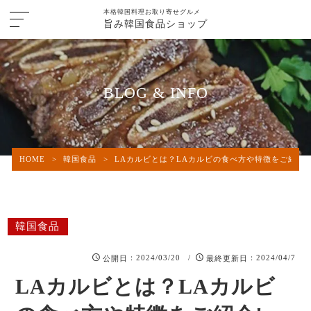
本格韓国料理お取り寄せグルメ
旨み韓国食品ショップ
BLOG & INFO
HOME
>
韓国食品
>
LAカルビとは？LAカルビの食べ方や特徴をご紹介!
韓国食品
：2024/03/20 /
：2024/04/7
公開日
最終更新日
LAカルビとは？LAカルビ