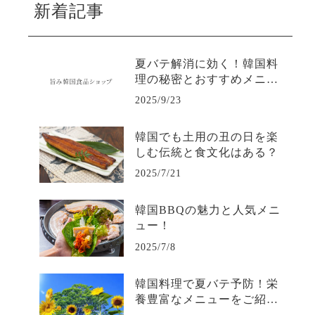
新着記事
夏バテ解消に効く！韓国料
理の秘密とおすすめメニュ
ー
2025/9/23
韓国でも土用の丑の日を楽
しむ伝統と食文化はある？
2025/7/21
韓国BBQの魅力と人気メニ
ュー！
2025/7/8
韓国料理で夏バテ予防！栄
養豊富なメニューをご紹
介！