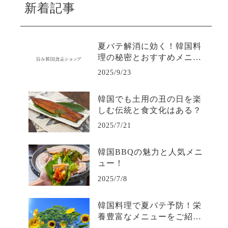
新着記事
夏バテ解消に効く！韓国料
理の秘密とおすすめメニュ
ー
2025/9/23
韓国でも土用の丑の日を楽
しむ伝統と食文化はある？
2025/7/21
韓国BBQの魅力と人気メニ
ュー！
2025/7/8
韓国料理で夏バテ予防！栄
養豊富なメニューをご紹
介！