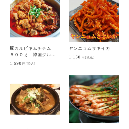
豚カルビキムチチム
ヤンニョムサキイカ
５００ｇ 韓国グル
1,150
円
[税込]
メ キムチ煮
1,690
円
[税込]