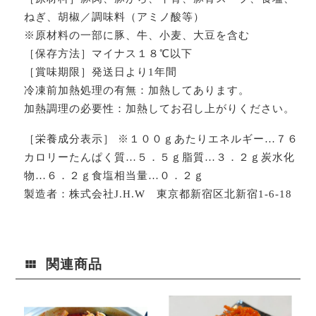
ねぎ、胡椒／調味料（アミノ酸等）
※原材料の一部に豚、牛、小麦、大豆を含む
［保存方法］マイナス１８℃以下
［賞味期限］発送日より1年間
冷凍前加熱処理の有無：加熱してあります。
加熱調理の必要性：加熱してお召し上がりください。
［栄養成分表示］ ※１００ｇあたりエネルギー…７６
カロリーたんぱく質…５．５ｇ脂質…３．２ｇ炭水化
物…６．２ｇ食塩相当量…０．２ｇ
製造者：株式会社J.H.W 東京都新宿区北新宿1-6-18
関連商品