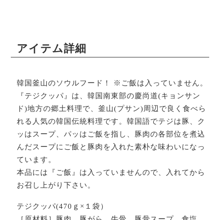
アイテム詳細
韓国釜山のソウルフード！ ※ご飯は入っていません。
『テジクッパ』は、韓国南東部の慶尚道(キョンサン
ド)地方の郷土料理で、釜山(プサン)周辺で良く食べら
れる人気の韓国伝統料理です。韓国語でテジは豚、ク
ッはスープ、パッはご飯を指し、豚肉の各部位を煮込
んだスープにご飯と豚肉を入れた素朴な味わいになっ
ています。
本品には『ご飯』は入っていませんので、入れてから
お召し上がり下さい。
テジクッパ(470ｇ×１袋）
［原材料］豚肉、豚がら、牛骨、豚骨スープ、食塩、