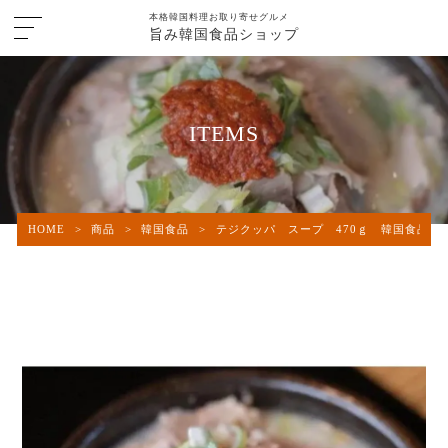
本格韓国料理お取り寄せグルメ
旨み韓国食品ショップ
ITEMS
HOME
>
商品
>
韓国食品
>
テジクッパ スープ 470ｇ 韓国食品